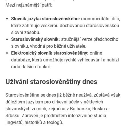
Mezi nejznámější patří:
Slovník jazyka staroslověnského:
monumentální dílo,
které zahrnuje veškerou dochovanou staroslověnskou
slovní zásobu.
Staroslověnský slovník:
stručnější verze předchozího
slovníku, vhodná pro běžné uživatele.
Elektronický slovník staroslověnštiny:
online
databáze, která umožňuje rychlé vyhledávání a nabízí
řadu dalších funkcí.
Užívání staroslověnštiny dnes
Staroslověnština se dnes již běžně neužívá, zůstává však
důležitým jazykem pro církevní účely v některých
slovanských zemích, zejména v Bulharsku, Rusku a
Srbsku. Zároveň je předmětem intenzivního studia
lingvistů, historiků a teologů.