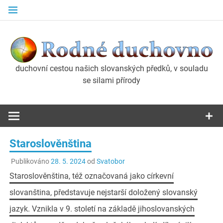
Přeskočit
na
obsah
duchovní cestou našich slovanských předků, v souladu
Rodné
se silami přírody
duchovno
Staroslověnština
Publikováno
28. 5. 2024
od
Svatobor
Staroslověnština, též označovaná jako církevní
slovanština, představuje nejstarší doložený slovanský
jazyk. Vznikla v 9. století na základě jihoslovanských