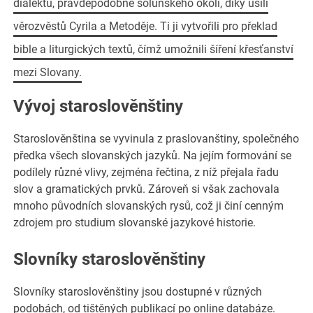
dialektů, pravděpodobně soluňského okolí, díky úsilí
věrozvěstů Cyrila a Metoděje. Ti ji vytvořili pro překlad
bible a liturgických textů, čímž umožnili šíření křesťanství
mezi Slovany.
Vývoj staroslověnštiny
Staroslověnština se vyvinula z praslovanštiny, společného
předka všech slovanských jazyků. Na jejím formování se
podílely různé vlivy, zejména řečtina, z níž přejala řadu
slov a gramatických prvků. Zároveň si však zachovala
mnoho původních slovanských rysů, což ji činí cenným
zdrojem pro studium slovanské jazykové historie.
Slovníky staroslověnštiny
Slovníky staroslověnštiny jsou dostupné v různých
podobách, od tištěných publikací po online databáze.