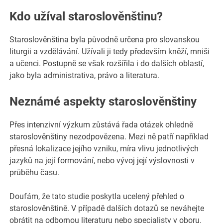
Kdo užíval staroslověnštinu?
Staroslověnština byla původně určena pro slovanskou
liturgii a vzdělávání. Užívali ji tedy především kněží, mniši
a učenci. Postupně se však rozšířila i do dalších oblastí,
jako byla administrativa, právo a literatura.
Neznámé aspekty staroslověnštiny
Přes intenzivní výzkum zůstává řada otázek ohledně
staroslověnštiny nezodpovězena. Mezi ně patří například
přesná lokalizace jejího vzniku, míra vlivu jednotlivých
jazyků na její formování, nebo vývoj její výslovnosti v
průběhu času.
Doufám, že tato studie poskytla ucelený přehled o
staroslověnštině. V případě dalších dotazů se neváhejte
obrátit na odbornou literaturu nebo specialisty v oboru.